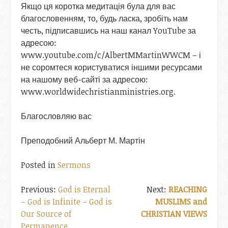
Якщо ця коротка медитація була для вас
благословенням, то, будь ласка, зробіть нам
честь, підписавшись на наш канал YouTube за
адресою:
www.youtube.com/c/AlbertMMartinWWCM – і
не соромтеся користуватися іншими ресурсами
на нашому веб-сайті за адресою:
www.worldwidechristianministries.org.
Благословляю вас
Преподобний Альберт М. Мартін
Posted in
Sermons
Post
God is Eternal
REACHING
– God is Infinite – God is
MUSLIMS and
navigation
Our Source of
CHRISTIAN VIEWS
Permanence.