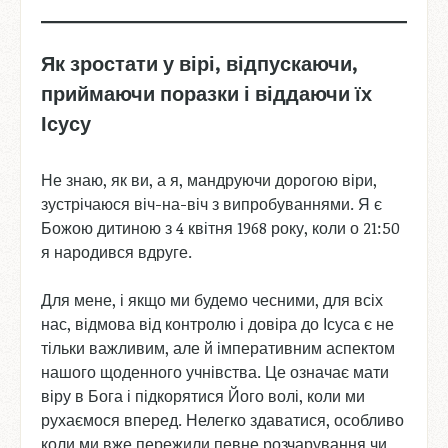
Як зростати у вірі, відпускаючи,
приймаючи поразки і віддаючи їх
Ісусу
Не знаю, як ви, а я, мандруючи дорогою віри,
зустрічаюся віч-на-віч з випробуваннями. Я є
Божою дитиною з 4 квітня 1968 року, коли о 21:50
я народився вдруге.
Для мене, і якщо ми будемо чесними, для всіх
нас, відмова від контролю і довіра до Ісуса є не
тільки важливим, але й імперативним аспектом
нашого щоденного учнівства. Це означає мати
віру в Бога і підкорятися Його волі, коли ми
рухаємося вперед. Нелегко здаватися, особливо
коли ми вже пережили певне розчарування чи