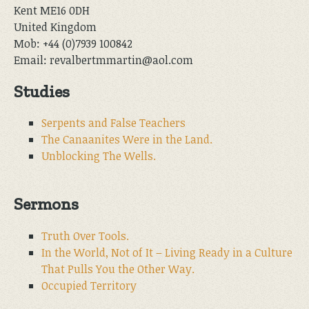
Kent ME16 0DH
United Kingdom
Mob: +44 (0)7939 100842
Email: revalbertmmartin@aol.com
Studies
Serpents and False Teachers
The Canaanites Were in the Land.
Unblocking The Wells.
Sermons
Truth Over Tools.
In the World, Not of It – Living Ready in a Culture
That Pulls You the Other Way.
Occupied Territory