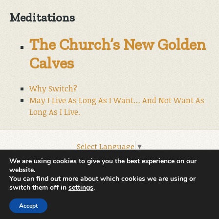
Meditations
The Church’s New Golden
Calves
Why Switch?
May I Live As Long As I Want… And Not Want As
Long As I Live.
Select Language
▼
© 2026 World Wide Christian Ministries.
We are using cookies to give you the best experience on our
website.
You can find out more about which cookies we are using or
switch them off in
settings
.
Accept