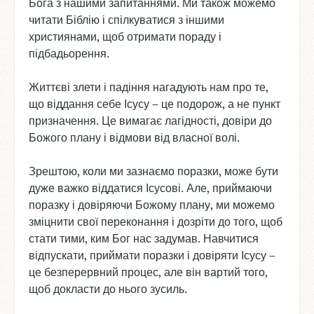
Бога з нашими запитаннями. Ми також можемо
читати Біблію і спілкуватися з іншими
християнами, щоб отримати пораду і
підбадьорення.
Життєві злети і падіння нагадують нам про те,
що віддання себе Ісусу – це подорож, а не пункт
призначення. Це вимагає лагідності, довіри до
Божого плану і відмови від власної волі.
Зрештою, коли ми зазнаємо поразки, може бути
дуже важко віддатися Ісусові. Але, приймаючи
поразку і довіряючи Божому плану, ми можемо
зміцнити свої переконання і дозріти до того, щоб
стати тими, ким Бог нас задумав. Навчитися
відпускати, приймати поразки і довіряти Ісусу –
це безперервний процес, але він вартий того,
щоб докласти до нього зусиль.