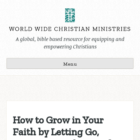
Skip
to
content
A global, bible based resource for equipping and
empowering Christians
Menu
How to Grow in Your
Faith by Letting Go,