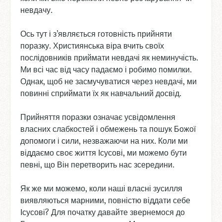
невдачу.
Ось тут і з’являється готовність прийняти
поразку. Християнська віра вчить своїх
послідовників приймати невдачі як неминучість.
Ми всі час від часу падаємо і робимо помилки.
Однак, щоб не засмучуватися через невдачі, ми
повинні сприймати їх як навчальний досвід.
Прийняття поразки означає усвідомлення
власних слабкостей і обмежень та пошук Божої
допомоги і сили, незважаючи на них. Коли ми
віддаємо своє життя Ісусові, ми можемо бути
певні, що Він перетворить нас зсередини.
Як же ми можемо, коли наші власні зусилля
виявляються марними, повністю віддати себе
Ісусові? Для початку давайте звернемося до