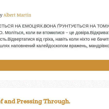
by
Albert Martin
ТЬСЯ НА ЕМОЦІЯХ.ВОНА ҐРУНТУЄТЬСЯ НА ТОМУ, 
оліться, коли ви втомилися – це довіра.Відкриват
ть.Відвертатися від гріха, навіть коли ніхто не бачить
шлях наповнений калейдоскопом вражень, мандрівко
of and Pressing Through.