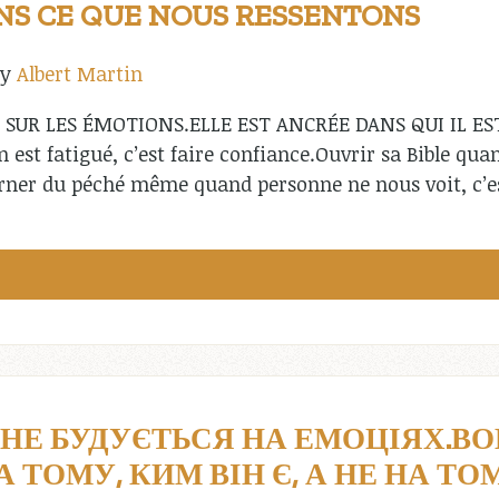
DANS CE QUE NOUS RESSENTONS
by
Albert Martin
S SUR LES ÉMOTIONS.ELLE EST ANCRÉE DANS QUI IL ES
st fatigué, c’est faire confiance.Ouvrir sa Bible quand
rner du péché même quand personne ne nous voit, c’est
 НЕ БУДУЄТЬСЯ НА ЕМОЦІЯХ.В
 ТОМУ, КИМ ВІН Є, А НЕ НА ТО