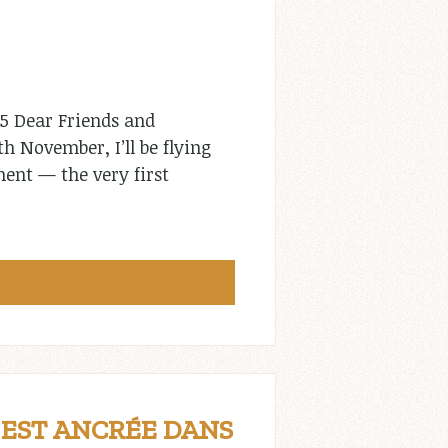
 Dear Friends and
h November, I’ll be flying
ent — the very first
E EST ANCRÉE DANS