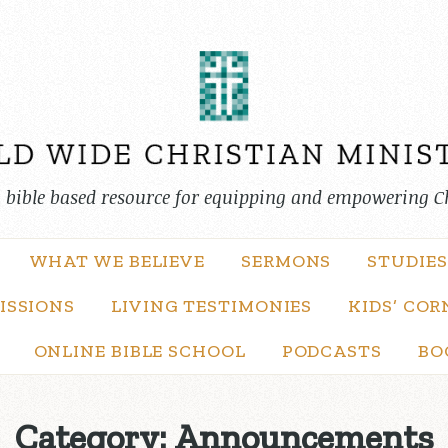
, bible based resource for equipping and empowering C
WHAT WE BELIEVE
SERMONS
STUDIES
ISSIONS
LIVING TESTIMONIES
KIDS’ COR
ONLINE BIBLE SCHOOL
PODCASTS
BO
Category:
Announcements