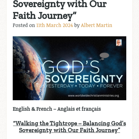
Sovereignty with Our
Faith Journey”
Posted on
11th March 2024
by
Albert Martin
English & French – Anglais et français
“Walking the Tightrope – Balancing God’s
Sovereignty with Our Faith Journey”