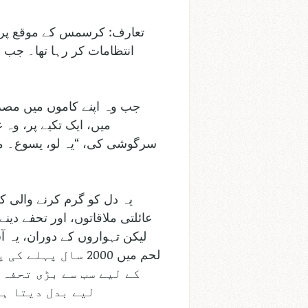
تعارف: کرسمس کے موقع پر 
انتظامات کر رہا تھا۔ جب 
جب وہ اپنے کاموں میں مصرو
میں، ایک تکیے پر، وہ
سرگوشی کی، “یہ لو، یسوع۔ میں
یہ دل کو گرم کرنے والی 
عائلتی ملاقاتوں، اور تحفے دی
لیکن تہواروں کے دوران، یہ
لحم میں 2000 سال
کے لیے سب سے بڑی تحفہ 
لیے بدل دیتا ہے