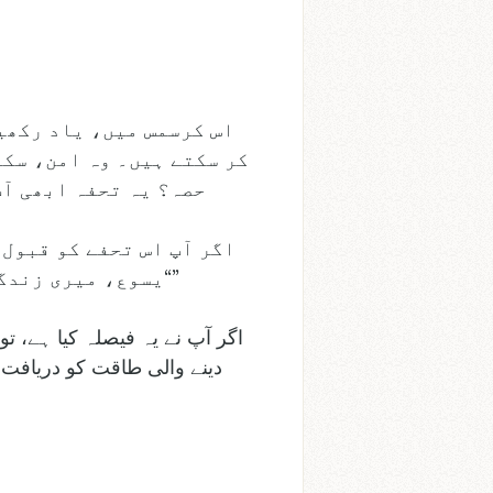
اس کرسمس میں، یاد رکھیں
کر سکتے ہیں۔ وہ امن، سکو
حصہ؟ یہ تحفہ ابھی آپ
اگر آپ اس تحفے کو قبول 
“یسوع، میری زندگی میں آ۔ میں وہ امن، معافی، اور امید چاہتا ہوں جو صرف تم ہی دے سکتے ہو۔”
اگر آپ نے یہ فیصلہ کیا ہے، 
دینے والی طاقت کو دریافت 