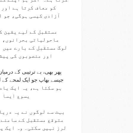
آزادی کیسی ہوگی، جو اب
مستقبل کے لیے یقین ک
ماحولیاتی بحرانوں، او
لوگ مستقبل کے بارے میں 
اور منصوبوں کی پیشک
پھر بھی، بے ترتیبی کے درمی
ہو سکتا ہے، یہ ایک یاد
یسوع ایسا ت
بہت سے لوگوں نے یہ دریاف
متوقع مستقبل کے سامنے ا
لرز نہیں سکتی۔ وہ ایک پن