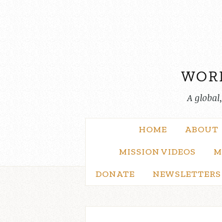
Skip
to
content
A global
HOME
ABOUT
MISSION VIDEOS
M
DONATE
NEWSLETTERS