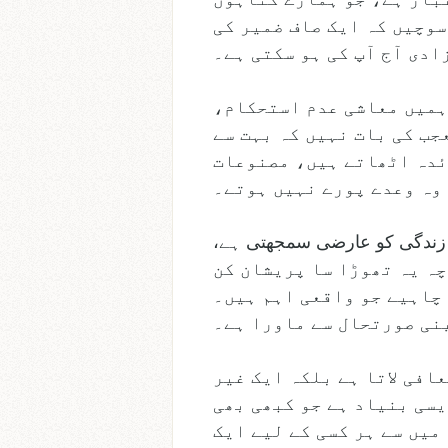
ف کرتا ہے اور ہمیں تمام بے انصافی سے صاف کرتا ہے” – 1 یوحنا 1:9۔ سوچیں کہ ایک صاف ضمیر کی
ادی آج آپ کی ہو سکتی ہے۔
 ہمیں معاشی عدم استحکام،
ب کی بات نہیں کہ بہت سے
ئدہ اٹھاتے ہیں، مصنوعات
 وہ وعدے پورے نہیں ہوتے۔
ئبل زندگی کو عارضی سمجھتی ہے،
ے کے لیے ظاہر ہوتی ہے پھر غائب ہو جاتی ہے (یعقوب 4:14)۔ اگرچہ یہ تھوڑا سا پریشان کن
 چاہیے جو واقعی اہم ہیں۔
نی صورتحال سے ماورا ہے۔
افی لاتا ہے بلکہ ایک غیر
یسی بنیاد ہے جو کبھی بھی
میں سے ہر کسی کے لیے ایک