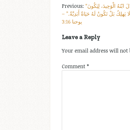
Post
“فَإِنَّ اللّهَ أَحَبَّ الْعَالَمَ حَتَّى بَذَلَ ابْنَهُ الْوَحِيدَ، لِيَكُونَ
لَا يَهلِكُ بَلْ تَكُونُ لَهُ حَيَاةٌ أَبَدِيَّةٌ.” –
navigation
يوحنا 3:16
Leave a Reply
Your email address will not 
Comment
*