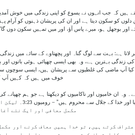
ہیں کہ جب انہوں نے یسوع کو اپنی زندگی میں خوش آمدید ک
دلوں کو سکون دیتا ہے اور ان کی پریشان ذہنوں کو آرام پہ
لاتا ہے: بہت سے لوگ گناہ اور پچھتاوے کے سائے میں زندگی
ی زندگی بہترین ہے، وہ بھی ایسی چھپائی ہوئی باتوں اور بو
 کیا آپ ماضی کی غلطیوں سے پریشان ہیں، ایسی سوچوں سے ج
خوف میں ہیں کہ کہیں آپ کی
ے۔ وہ ان خامیوں اور ناکامیوں کو دیکھتا ہے جو ہم چھپانے 
یاد دلاتی ہے، “سب نے گناہ 
مکمل معافی اور ایک نئے آغاز
عتراف کرتے ہیں، تو خدا ہمیں معاف کرنے اور مکمل
اہوں کا اعتراف کرتے ہیں، تو وہ وفادار اور راست