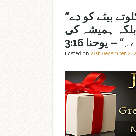
“کیونکہ خدا نے دنیا سے اتنی محبت کی کہ اپنے اکلوتے بیٹے کو دے
و بلکہ ہمیشہ کی
” – یوحنا 3:16
Posted on
21st December 20