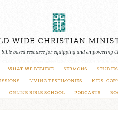
, bible based resource for equipping and empowering C
WHAT WE BELIEVE
SERMONS
STUDIES
ISSIONS
LIVING TESTIMONIES
KIDS’ COR
ONLINE BIBLE SCHOOL
PODCASTS
BO