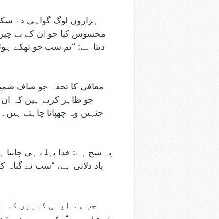
ہزاروں لوگ گواہی دے سکتے 
محسوس کیا جو ان کے بے چین 
معافی کا تحفہ جو صاف ضمیر 
جو ظاہر کرتے ہیں کہ ان ک
جنہیں وہ چھپانا چاہتے ہیں۔
یہ سچ ہے: خدا پہلے ہی جانتا ہ
جب ہم اپنی کمیوں کا ا
کرتا ہے۔ “اگر ہم اپنے گن