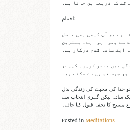
قت کا ذریعہ بن جاتا ہے۔
اختتام:
ہ ہے جو آپ کبھی بھی حاصل
د سے بھرا ہوا ہے۔ بہترین
ا ایک سادہ قدم درکار ہے۔
دگی میں مدعو کریں۔ کہیے،
 جو خدا کی محبت کی زندگی بدل
ایک سادہ لیکن گہری انتخاب سے
 مسیح کا تحفہ قبول کیا جائے۔
Posted in
Meditations