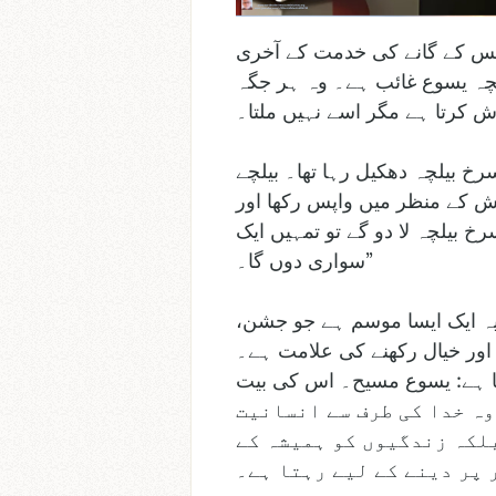
مس کے گانے کی خدمت کے آخری
 بچہ یسوع غائب ہے۔ وہ ہر جگہ
ش کرتا ہے مگر اسے نہیں ملتا۔
خ بیلچہ دھکیل رہا تھا۔ بیلچے
ئش کے منظر میں واپس رکھا اور
 بیلچہ لا دو گے تو تمہیں ایک
سواری دوں گا۔”
یہ ایک ایسا موسم ہے جو جشن،
ت اور خیال رکھنے کی علامت ہے۔
یا ہے: یسوع مسیح۔ اس کی بیت
یں۔ وہ خدا کی طرف سے انسانیت
بلکہ زندگیوں کو ہمیشہ کے
 پر دینے کے لیے رہتا ہے۔