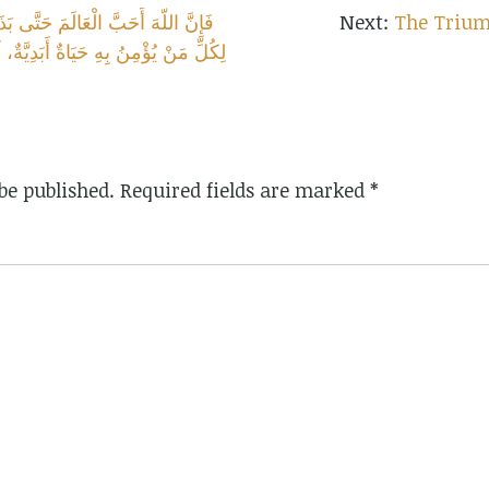
The Trium
لِكُلِّ مَنْ يُؤْمِنُ بِهِ حَيَاةٌ أَبَدِيَّةٌ، 
be published.
Required fields are marked
*