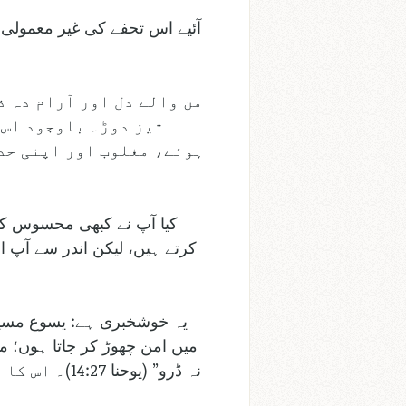
آئیے اس تحفے کی غیر معمولی ب
امن والے دل اور آرام دہ ذ
تیز دوڑ۔ باوجود اس 
ہوئے، مغلوب اور اپنی حد 
کیا آپ نے کبھی محسوس کیا 
کرتے ہیں، لیکن اندر سے آپ ا
یہ خوشخبری ہے: یسوع مسیح 
میں امن چھوڑ کر جاتا ہوں؛ می
نہ ڈرو” (یو