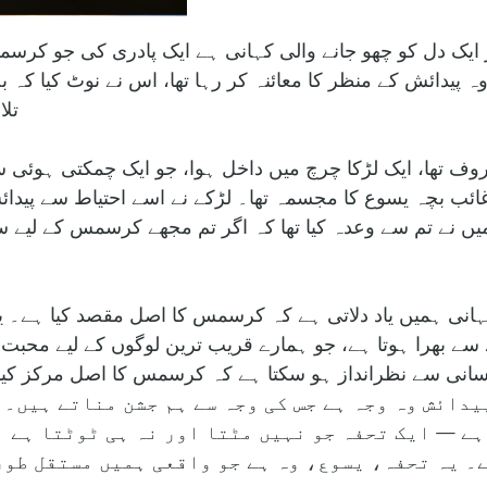
ایک دل کو چھو جانے والی کہانی ہے ایک پادری کی جو کرس
وہ پیدائش کے منظر کا معائنہ کر رہا تھا، اس نے نوٹ کیا کہ
تلا
ف تھا، ایک لڑکا چرچ میں داخل ہوا، جو ایک چمکتی ہوئی سر
 غائب بچہ یسوع کا مجسمہ تھا۔ لڑکے نے اسے احتیاط سے پیدا
 نے تم سے وعدہ کیا تھا کہ اگر تم مجھے کرسمس کے لیے سرخ
کہانی ہمیں یاد دلاتی ہے کہ کرسمس کا اصل مقصد کیا ہے۔ 
نے سے بھرا ہوتا ہے، جو ہمارے قریب ترین لوگوں کے لیے محب
 آسانی سے نظرانداز ہو سکتا ہے کہ کرسمس کا اصل مرکز ک
 پہلے کی پیدائش وہ وجہ ہے جس کی وجہ سے ہم جشن مناتے ہ
ہے — ایک تحفہ جو نہیں مٹتا اور نہ ہی ٹوٹتا ہے 
۔ یہ تحفہ، یسوع، وہ ہے جو واقعی ہمیں مستقل طور