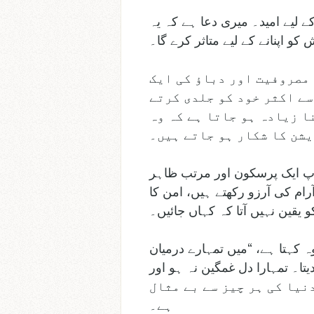
ے لیے امید۔ میری دعا ہے کہ یہ
 اپنانے کے لیے متاثر کرے گا۔
 مصروفیت اور دباؤ کی ایک
سے اکثر خود کو جلدی کرتے
ا زیادہ ہو جاتا ہے کہ وہ
یشن کا شکار ہو جاتے ہیں۔
 آپ ایک پرسکون اور مرتب ظاہر
ام کی آرزو رکھتے ہیں، امن کا
 یقین نہیں آتا کہ کہاں جائیں۔
کہتا ہے، “میں تمہارے درمیان
تا۔ تمہارا دل غمگین نہ ہو اور
 اور دنیا کی ہر چیز سے بے مثال
ہے۔