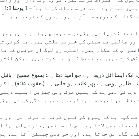
کو معا
 گناہ کے بوجھ سے آزاد ہو۔ یسوع کے ذریعے، یہ آز
ا تحفہ: دنیا غیر یقینی سے بھری ہوئی ہے۔ ہر روز
ر عالمی بے چینی کی خبریں ملتی ہیں۔ یہ کوئی تعج
اضطراب کا شکار ہیں۔ اشتہاری لوگ ان خوفوں کا فا
ش کرتے ہیں جو تحفظ کا وعدہ کرتے ہیں لیکن اکثر
ان، ایک ایسا اٹل ذریعہ ہے جو امید دیتا ہے: یسوع مسیح۔ با
جیسے بھاپ جو ایک لمح
 دہانی بھی ہے کہ ہمیں صرف وہی چیزیں اہمیت دینی
حفظ اور امید فراہم کرتا ہے جو زندگی کی غیر یقی
ت کیا ہے کہ یسوع کو قبول کرنا نہ صرف امن اور مع
عتماد بھی لاتا ہے۔ اس کے ساتھ، ہمارے پاس ایک ا
اہ گاہ بن جاتا ہے، اور جو بھی چیلنج آتا ہے، ہم 