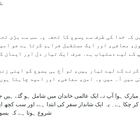
طا
 کہ خدا کی طرف سے یسوع کا تحفہ وہ سب سے بڑی تحف
ن، معافی، اور ایک مستقبل فراہم کرتا ہے جو امی
 کے لیے دستیاب ہے۔ صرف ایک تیار دل اور ایمان ک
کرنے کے لیے تیار ہیں، تو آج ہی یسوع کو اپنی زن
تو مبارک ہو! آپ نے ایک عالمی خاندان میں شامل ہو گئے ہیں
کر چکا ہے۔ یہ ایک شاندار سفر کی ابتدا ہے، اور سب کچھ 
شروع ہوتا ہے کہ یسوع