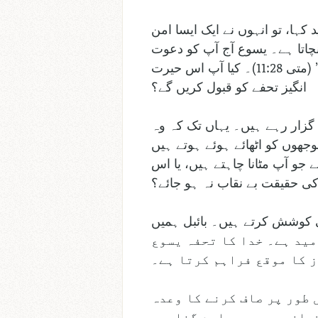
ہا، تو انہوں نے ایک ایسا امن
نچاتا ہے۔ یسوع آج آپ کو دعوت
دیتا ہے: “تم سب جو تھکے ہوئے اور بوجھل ہو، میرے پاس آؤ، اور میں تمہیں سکون دوں گا” (متی 11:28)۔ کیا آپ اس حیرت
انگیز تحفے کو قبول کریں گے؟
 گزار رہے ہیں۔ یہاں تک کہ وہ
جھوں کو اٹھائے ہوئے ہوتے ہیں
و آپ مٹانا چاہتے ہیں، یا اس
 حقیقت بے نقاب نہ ہو جائے؟
کی کوشش کرتے ہیں۔ بائبل ہمیں
کیا اور خدا کے جلال سے محروم ہیں” – رومیوں 3:23۔ لیکن امید ہے۔ خدا کا تحفہ یسوع
 کا موقع فراہم کرتا ہے۔
 طور پر صاف کرنے کا وعدہ
باز ہے، جو ہمارے گناہوں