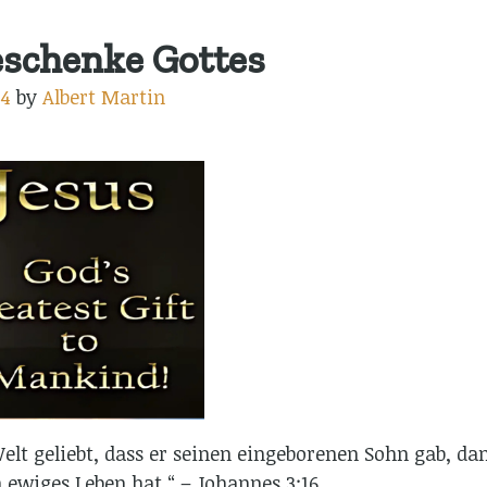
eschenke Gottes
24
by
Albert Martin
elt geliebt, dass er seinen eingeborenen Sohn gab, dam
 ewiges Leben hat.“ – Johannes 3:16