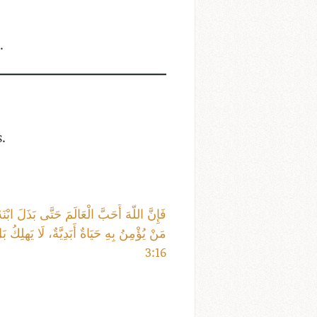
.
.
مَنْ يُؤْمِنُ بِهِ حَيَاةٌ أَبَدِيَّةٌ، لَا يَهلِكُ 
3:16