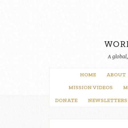
Skip
to
content
A global
HOME
ABOUT
MISSION VIDEOS
M
DONATE
NEWSLETTERS