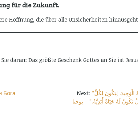
ng für die Zukunft.
here Hoffnung, die über alle Unsicherheiten hinausgeht
ie daran: Das größte Geschenk Gottes an Sie ist Jesus
и Бога
“فَإِنَّ اللّهَ أَحَبَّ الْعَالَمَ حَتَّى بَذَلَ ابْنَهُ الْوَحِيدَ، لِيَكُونَ لِكُلِّ
بَلْ تَكُونُ لَهُ حَيَاةٌ أَبَدِيَّةٌ.” – يوحنا