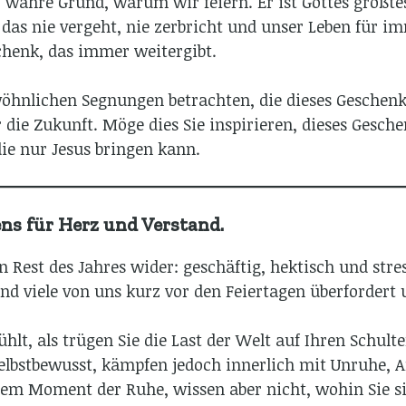
r wahre Grund, warum wir feiern. Er ist Gottes größte
das nie vergeht, nie zerbricht und unser Leben für im
schenk, das immer weitergibt.
öhnlichen Segnungen betrachten, die dieses Geschenk 
 die Zukunft. Möge dies Sie inspirieren, dieses Gesc
ie nur Jesus bringen kann.
ns für Herz und Verstand.
n Rest des Jahres wider: geschäftig, hektisch und stre
nd viele von uns kurz vor den Feiertagen überfordert 
ühlt, als trügen Sie die Last der Welt auf Ihren Schulte
lbstbewusst, kämpfen jedoch innerlich mit Unruhe, A
nem Moment der Ruhe, wissen aber nicht, wohin Sie s